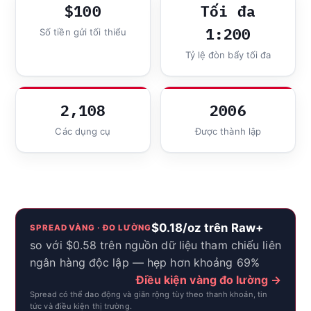
$100
Tối đa
1:200
Số tiền gửi tối thiểu
Tỷ lệ đòn bẩy tối đa
2,108
2006
Các dụng cụ
Được thành lập
$0.18/oz trên Raw+
SPREAD VÀNG · ĐO LƯỜNG
so với $0.58 trên nguồn dữ liệu tham chiếu liên
ngân hàng độc lập — hẹp hơn khoảng 69%
Điều kiện vàng đo lường →
Spread có thể dao động và giãn rộng tùy theo thanh khoản, tin
tức và điều kiện thị trường.