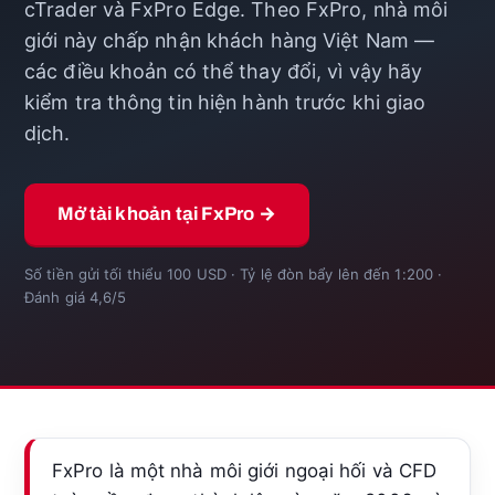
cTrader và FxPro Edge. Theo FxPro, nhà môi
giới này chấp nhận khách hàng Việt Nam —
các điều khoản có thể thay đổi, vì vậy hãy
kiểm tra thông tin hiện hành trước khi giao
dịch.
Mở tài khoản tại FxPro →
Số tiền gửi tối thiểu 100 USD · Tỷ lệ đòn bẩy lên đến 1:200 ·
Đánh giá 4,6/5
FxPro là một nhà môi giới ngoại hối và CFD