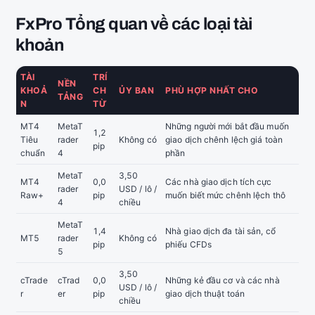
FxPro Tổng quan về các loại tài
khoản
TÀI
TRÍ
NỀN
KHOẢ
CH
ỦY BAN
PHÙ HỢP NHẤT CHO
TẢNG
N
TỪ
MT4
MetaT
Những người mới bắt đầu muốn
1,2
Tiêu
rader
Không có
giao dịch chênh lệch giá toàn
pip
chuẩn
4
phần
MetaT
3,50
MT4
0,0
Các nhà giao dịch tích cực
rader
USD / lô /
Raw+
pip
muốn biết mức chênh lệch thô
4
chiều
MetaT
1,4
Nhà giao dịch đa tài sản, cổ
MT5
rader
Không có
pip
phiếu CFDs
5
3,50
cTrade
cTrad
0,0
Những kẻ đầu cơ và các nhà
USD / lô /
r
er
pip
giao dịch thuật toán
chiều