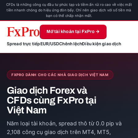
CFDs là những công cụ đầu tư phức tạp và tiềm ẩn rủi ro cao về việc mất
tiền nhanh chóng do hiệu ứng đòn bẩy. Chỉ nên giao dịch với số tiền mà
bạn có thể chấp nhận mất.
Mở tài khoản tại FxPro →
Spread trực tiếp
EUR/USD
Chênh lệch
Điều kiện giao dịch
FXPRO DÀNH CHO CÁC NHÀ GIAO DỊCH VIỆT NAM
Giao dịch Forex và
CFDs cùng FxPro tại
Việt Nam
Năm loại tài khoản, spread thô từ 0.0 pip và
2,108 công cụ giao dịch trên MT4, MT5,