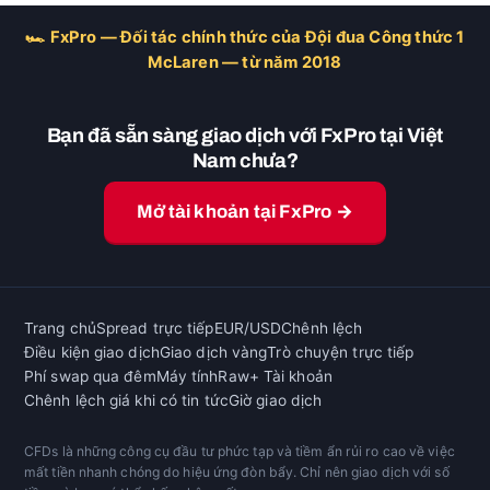
🏎 FxPro — Đối tác chính thức của Đội đua Công thức 1
McLaren — từ năm 2018
Bạn đã sẵn sàng giao dịch với FxPro tại Việt
Nam chưa?
Mở tài khoản tại FxPro →
Trang chủ
Spread trực tiếp
EUR/USD
Chênh lệch
Điều kiện giao dịch
Giao dịch vàng
Trò chuyện trực tiếp
Phí swap qua đêm
Máy tính
Raw+ Tài khoản
Chênh lệch giá khi có tin tức
Giờ giao dịch
CFDs là những công cụ đầu tư phức tạp và tiềm ẩn rủi ro cao về việc
mất tiền nhanh chóng do hiệu ứng đòn bẩy. Chỉ nên giao dịch với số