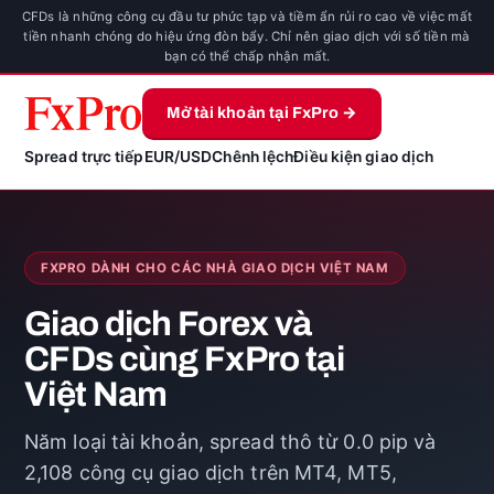
CFDs là những công cụ đầu tư phức tạp và tiềm ẩn rủi ro cao về việc mất
tiền nhanh chóng do hiệu ứng đòn bẩy. Chỉ nên giao dịch với số tiền mà
bạn có thể chấp nhận mất.
Mở tài khoản tại FxPro →
Spread trực tiếp
EUR/USD
Chênh lệch
Điều kiện giao dịch
FXPRO DÀNH CHO CÁC NHÀ GIAO DỊCH VIỆT NAM
Giao dịch Forex và
CFDs cùng FxPro tại
Việt Nam
Năm loại tài khoản, spread thô từ 0.0 pip và
2,108 công cụ giao dịch trên MT4, MT5,