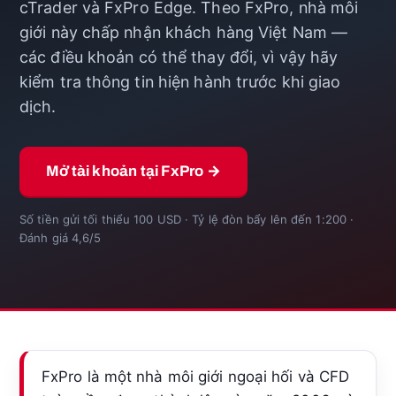
cTrader và FxPro Edge. Theo FxPro, nhà môi
giới này chấp nhận khách hàng Việt Nam —
các điều khoản có thể thay đổi, vì vậy hãy
kiểm tra thông tin hiện hành trước khi giao
dịch.
Mở tài khoản tại FxPro →
Số tiền gửi tối thiểu 100 USD · Tỷ lệ đòn bẩy lên đến 1:200 ·
Đánh giá 4,6/5
FxPro là một nhà môi giới ngoại hối và CFD