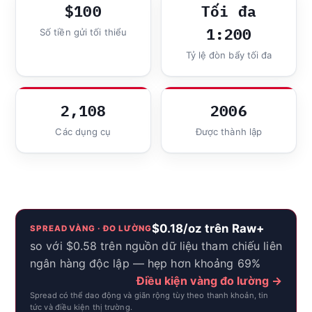
$100
Tối đa
1:200
Số tiền gửi tối thiểu
Tỷ lệ đòn bẩy tối đa
2,108
2006
Các dụng cụ
Được thành lập
$0.18/oz trên Raw+
SPREAD VÀNG · ĐO LƯỜNG
so với $0.58 trên nguồn dữ liệu tham chiếu liên
ngân hàng độc lập — hẹp hơn khoảng 69%
Điều kiện vàng đo lường →
Spread có thể dao động và giãn rộng tùy theo thanh khoản, tin
tức và điều kiện thị trường.