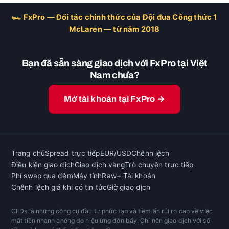
🏎 FxPro — Đối tác chính thức của Đội đua Công thức 1
McLaren — từ năm 2018
Bạn đã sẵn sàng giao dịch với FxPro tại Việt
Nam chưa?
Mở tài khoản tại FxPro →
Trang chủ
Spread trực tiếp
EUR/USD
Chênh lệch
Điều kiện giao dịch
Giao dịch vàng
Trò chuyện trực tiếp
Phí swap qua đêm
Máy tính
Raw+ Tài khoản
Chênh lệch giá khi có tin tức
Giờ giao dịch
CFDs là những công cụ đầu tư phức tạp và tiềm ẩn rủi ro cao về việc
mất tiền nhanh chóng do hiệu ứng đòn bẩy. Chỉ nên giao dịch với số