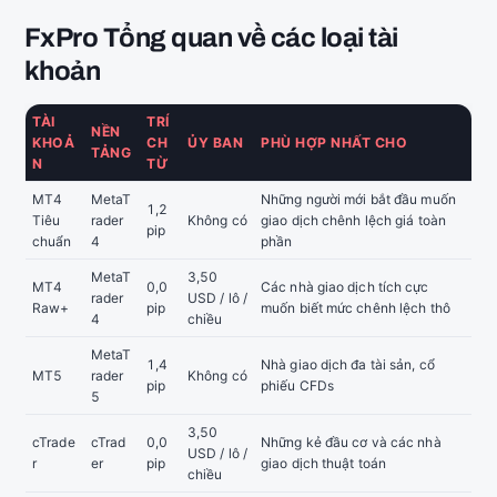
FxPro Tổng quan về các loại tài
khoản
TÀI
TRÍ
NỀN
KHOẢ
CH
ỦY BAN
PHÙ HỢP NHẤT CHO
TẢNG
N
TỪ
MT4
MetaT
Những người mới bắt đầu muốn
1,2
Tiêu
rader
Không có
giao dịch chênh lệch giá toàn
pip
chuẩn
4
phần
MetaT
3,50
MT4
0,0
Các nhà giao dịch tích cực
rader
USD / lô /
Raw+
pip
muốn biết mức chênh lệch thô
4
chiều
MetaT
1,4
Nhà giao dịch đa tài sản, cổ
MT5
rader
Không có
pip
phiếu CFDs
5
3,50
cTrade
cTrad
0,0
Những kẻ đầu cơ và các nhà
USD / lô /
r
er
pip
giao dịch thuật toán
chiều